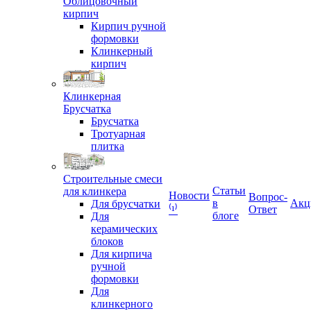
Облицовочный
кирпич
Кирпич ручной
формовки
Клинкерный
кирпич
Клинкерная
Брусчатка
Брусчатка
Тротуарная
плитка
Строительные смеси
Статьи
для клинкера
Новости
Вопрос-
в
Акц
Для брусчатки
Ответ
⁽¹⁾
блоге
Для
керамических
блоков
Для кирпича
ручной
формовки
Для
клинкерного