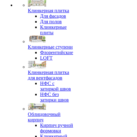
Клинкерная плитка
Для фасадов
Для полов
Клинкерные
плиты
Клинкерные ступени
Флорентийские
LOFT
Клинкерная плитка
для вентфасадов
НФС с
затиркой швов
НФС без
затирки швов
Облицовочный
кирпич
Кирпич ручной
формовки
Клинкерный