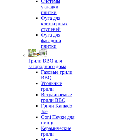
Системы
укладки
плитки
Фуга для
клинкерных
ступеней
Фуга для
фасадной
плитки
Грили BBQ для
загородного дома
Газовые грили
BBQ
Угольные
грили
Встраиваемые
грили BBQ
Грили Kamado
Joe
Ooni Печки для
пиццы
Керамические
грили
Мангалы