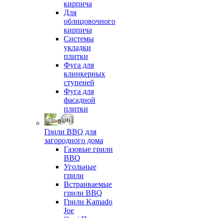
кирпича
Для
облицовочного
кирпича
Системы
укладки
плитки
Фуга для
клинкерных
ступеней
Фуга для
фасадной
плитки
Грили BBQ для
загородного дома
Газовые грили
BBQ
Угольные
грили
Встраиваемые
грили BBQ
Грили Kamado
Joe