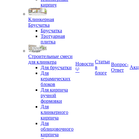
кирпич
Клинкерная
Брусчатка
Брусчатка
Тротуарная
плитка
Строительные смеси
Статьи
для клинкера
Новости
Вопрос-
в
Акц
Для брусчатки
Ответ
⁽¹⁾
блоге
Для
керамических
блоков
Для кирпича
ручной
формовки
Для
клинкерного
кирпича
Для
облицовочного
кирпича