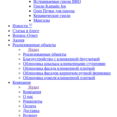
Встраиваемые грили BBQ
Грили Kamado Joe
Ooni Печки для пиццы
Керамические грили
Мангалы
Новости ⁽¹⁾
Статьи в блоге
Вопрос-Ответ
Акция
Реализованные объекты
Назад
Реализованные объекты
Благоустройство с клинкерной брусчаткой
Облицовка крыльца клинкерными ступенями
Облицовка фасада клинкерной плиткой
Облицовка фасадов кирпичом ручной формовки
Облицовка цоколя клинкерной плиткой
Компания
Назад
Компания
О нас
Реквизиты
Оплата
Доставка
Возврат