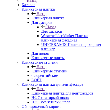
Назад
Каталог
Клинкерная плитка
Назад
Клинкерная плитка
Для фасадов
Назад
Для фасадов
Westerwälder klinker Плитка
клинкерная фасадная
UNICERAMIX Плитка под кирпич
клинкер
Для полов
Клинкерные плиты
Клинкерные ступени
Назад
Клинкерные ступени
Флорентийские
LOFT
Клинкерная плитка для вентфасадов
Назад
Клинкерная плитка для вентфасадов
НФС с затиркой швов
НФС без затирки швов
Облицовочный кирпич